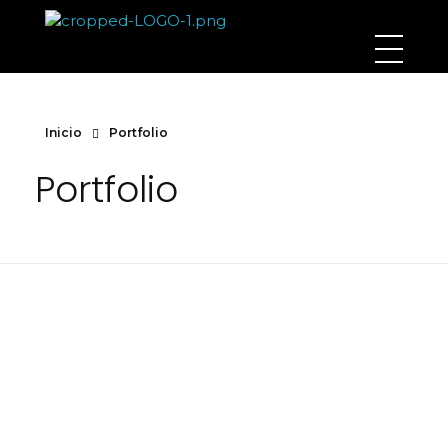
Arquicame construcción y arquitectura
Servicio de Arquitectura, Construcción en Lima, Perú.
Inicio
Portfolio
Portfolio
Arquitectura modular- Actual